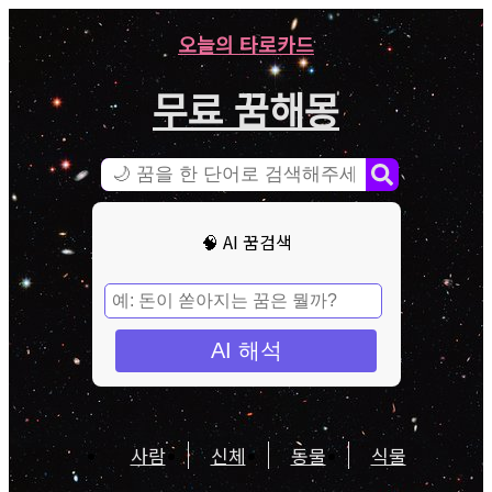
오늘의 타로카드
무료 꿈해몽
🧠 AI 꿈검색
AI 해석
사람
신체
동물
식물