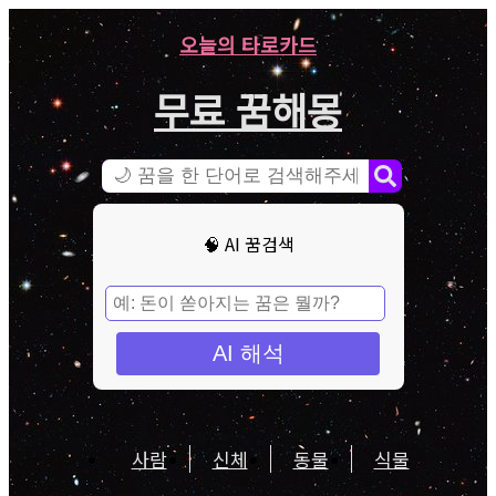
오늘의 타로카드
무료 꿈해몽
🧠 AI 꿈검색
AI 해석
사람
신체
동물
식물