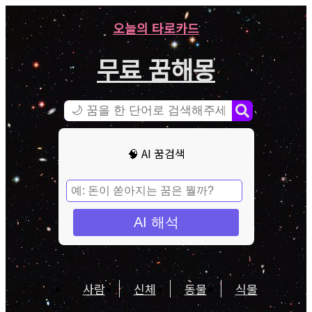
오늘의 타로카드
무료 꿈해몽
🧠 AI 꿈검색
AI 해석
사람
신체
동물
식물