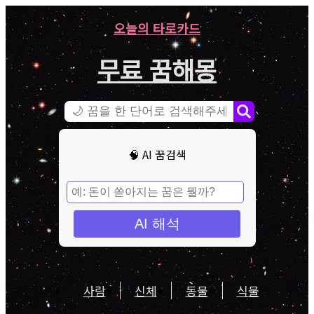
오늘의 타로카드
무료 꿈해몽
🧠 AI 꿈검색
AI 해석
사람
신체
동물
식물