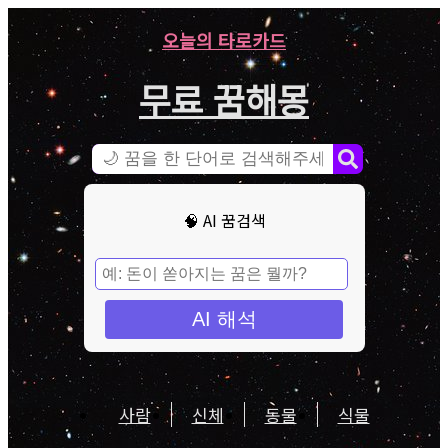
오늘의 타로카드
무료 꿈해몽
🧠 AI 꿈검색
AI 해석
사람
신체
동물
식물