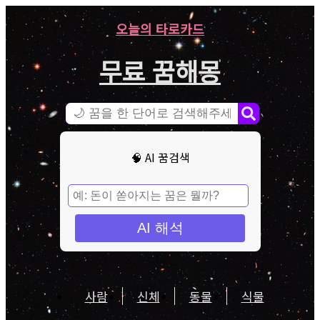
오늘의 타로카드
무료 꿈해몽
🧠 AI 꿈검색
AI 해석
사람
신체
동물
식물