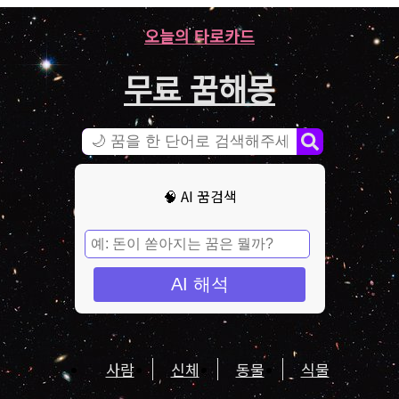
오늘의 타로카드
무료 꿈해몽
🧠 AI 꿈검색
AI 해석
사람
신체
동물
식물