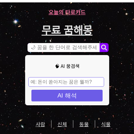
오늘의 타로카드
무료 꿈해몽
🧠 AI 꿈검색
AI 해석
사람
신체
동물
식물