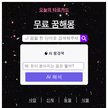
오늘의 타로카드
무료 꿈해몽
🧠 AI 꿈검색
AI 해석
사람
신체
동물
식물