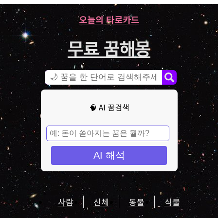
오늘의 타로카드
무료 꿈해몽
🧠 AI 꿈검색
AI 해석
사람
신체
동물
식물