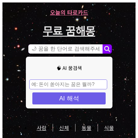
오늘의 타로카드
무료 꿈해몽
🧠 AI 꿈검색
AI 해석
사람
신체
동물
식물