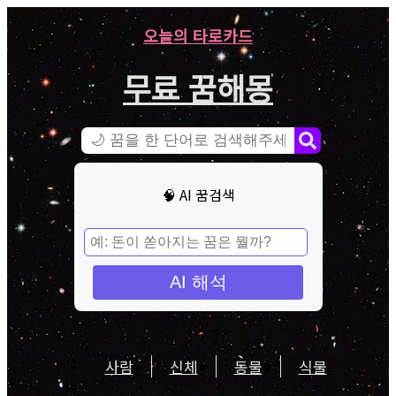
오늘의 타로카드
무료 꿈해몽
🧠 AI 꿈검색
AI 해석
사람
신체
동물
식물