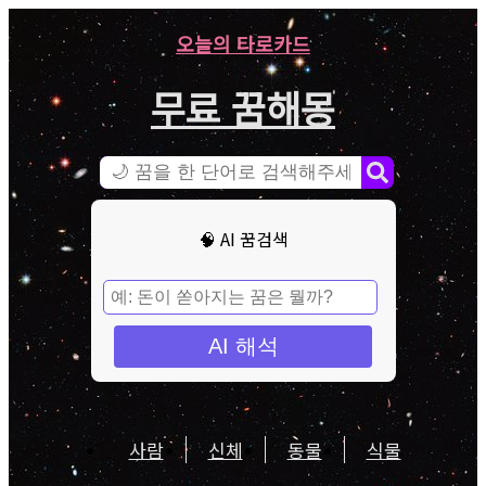
오늘의 타로카드
무료 꿈해몽
🧠 AI 꿈검색
AI 해석
사람
신체
동물
식물