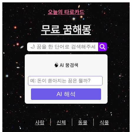
오늘의 타로카드
무료 꿈해몽
🧠 AI 꿈검색
AI 해석
사람
신체
동물
식물