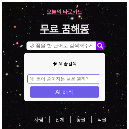
오늘의 타로카드
무료 꿈해몽
🧠 AI 꿈검색
AI 해석
사람
신체
동물
식물