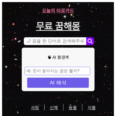
오늘의 타로카드
무료 꿈해몽
🧠 AI 꿈검색
AI 해석
사람
신체
동물
식물