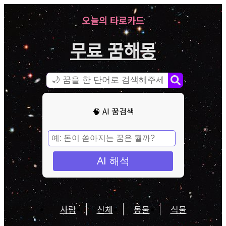
오늘의 타로카드
무료 꿈해몽
🧠 AI 꿈검색
AI 해석
사람
신체
동물
식물