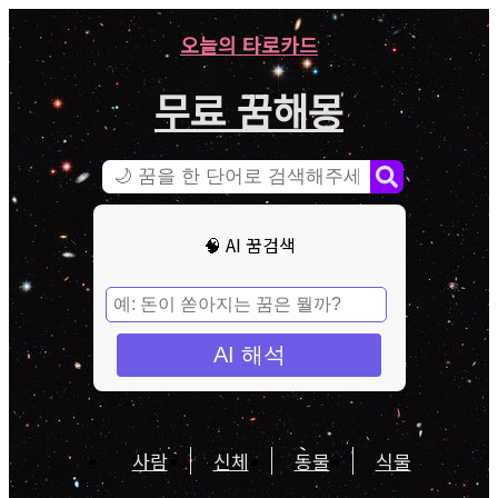
오늘의 타로카드
무료 꿈해몽
🧠 AI 꿈검색
AI 해석
사람
신체
동물
식물